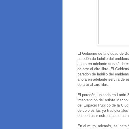
El Gobierno de la ciudad de Bu
paredón de ladrillo del emblem
ahora en adelante servirá de e
de arte al aire libre. El Gobie
paredón de ladrillo del emblem
ahora en adelante servirá de e
de arte al aire libre.
El paredón, ubicado en Lanín 33
intervención del artista Marin
del Espacio Público de la Ciud
de colores las ya tradicionales
deseen usar este espacio para
En el muro, además, se instaló 