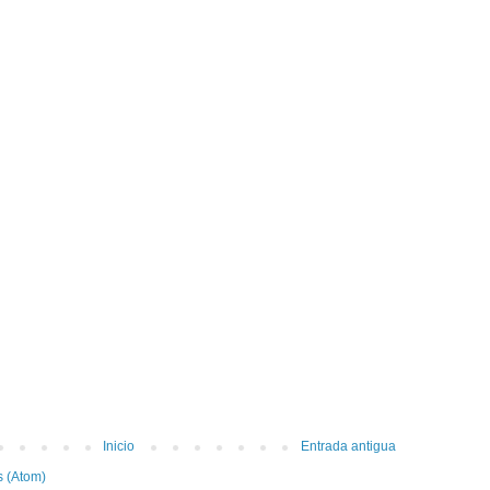
Inicio
Entrada antigua
s (Atom)