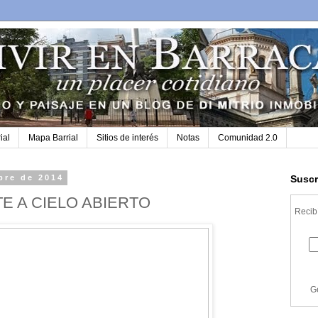
ial
Mapa Barrial
Sitios de interés
Notas
Comunidad 2.0
bre de 2014
Suscr
E A CIELO ABIERTO
Recibí
G