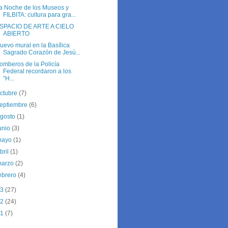
a Noche de los Museos y
FILBITA: cultura para gra...
SPACIO DE ARTE A CIELO
ABIERTO
uevo mural en la Basílica
Sagrado Corazón de Jesú...
omberos de la Policía
Federal recordaron a los
“H...
ctubre
(7)
eptiembre
(6)
agosto
(1)
unio
(3)
mayo
(1)
bril
(1)
marzo
(2)
ebrero
(4)
13
(27)
12
(24)
11
(7)