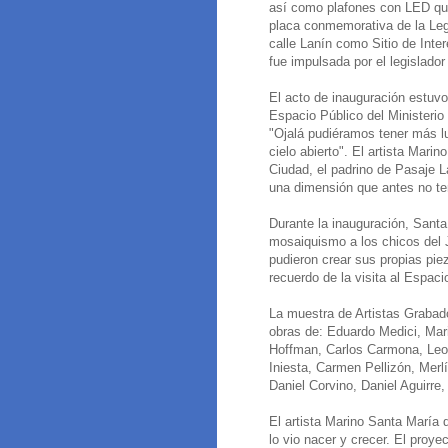
así como plafones con LED que
placa conmemorativa de la Leg
calle Lanín como Sitio de Inter
fue impulsada por el legislador
El acto de inauguración estuvo
Espacio Público del Ministerio
"Ojalá pudiéramos tener más lu
cielo abierto". El artista Mari
Ciudad, el padrino de Pasaje L
una dimensión que antes no te
Durante la inauguración, Sant
mosaiquismo a los chicos del J
pudieron crear sus propias pi
recuerdo de la visita al Espaci
La muestra de Artistas Grabado
obras de: Eduardo Medici, Mar
Hoffman, Carlos Carmona, Leo
Iniesta, Carmen Pellizón, Merl
Daniel Corvino, Daniel Aguirre
El artista Marino Santa María 
lo vio nacer y crecer. El proye