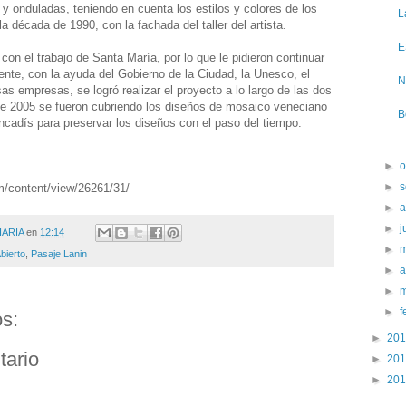
 y onduladas, teniendo en cuenta los estilos y colores de los
L
a década de 1990, con la fachada del taller del artista.
E
on el trabajo de Santa María, por lo que le pidieron continuar
ente, con la ayuda del Gobierno de la Ciudad, la Unesco, el
N
as empresas, se logró realizar el proyecto a lo largo de las dos
 de 2005 se fueron cubriendo los diseños de mosaico veneciano
B
encadís para preservar los diseños con el paso del tiempo.
►
o
►
s
m/content/view/26261/31/
►
►
j
IARIA
en
12:14
►
bierto
,
Pasaje Lanin
►
a
►
►
f
s:
►
20
tario
►
20
►
20