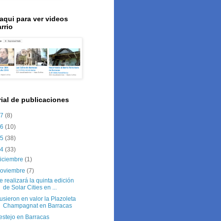
 aqui para ver videos
rrio
rial de publicaciones
17
(8)
16
(10)
15
(38)
14
(33)
iciembre
(1)
noviembre
(7)
e realizará la quinta edición
de Solar Cities en ...
usieron en valor la Plazoleta
Champagnat en Barracas
estejo en Barracas