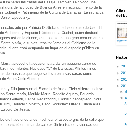
 iluminarán las casas del Pasaje. También se colocó una
islatura de la ciudad de Buenos Aires en reconocimiento de la
Click
és Cultural y Patrimonio de la Cultura de Barracas. La iniciativa
del ba
 Daniel Lipovetzky.
 encabezado por Patricio Di Stefano, subsecretario de Uso del
 de Ambiente y Espacio Público de la Ciudad, quién destacó:
gares así en la ciudad, este pasaje es una gran obra de arte a
no Santa María, a su vez, resaltó: "gracias al Gobierno de la
anin, el arte está ocupando un lugar en el espacio público en
nía."
Histo
a María aprovechó la ocasión para dar un pequeño curso de
►
20
ardín de Infantes Nucleado "C" de Barracas. Allí los niños
►
20
ezas de mosaico que luego se llevaron a sus casas como
o de Arte a Cielo Abierto.
►
20
▼
20
res y Dibujantes en el Espacio de Arte a Cielo Abierto, incluye
►
d
ino Santa María, Matilde Marín, Rodolfo Aguero, Eduardo
▼
nardo Gotleyb, Carlos Regazzonni, Carlos Scannapieco, Nora
S
ín Tinti, Horacio Spinetto, Paco Rodriguez Ortega, Diana Ares,
, Eulogio De Jesús.
P
decidió hace unos años modificar el aspecto gris de la calle que
cto consistió en pintar de colores 35 frentes de viviendas con
F