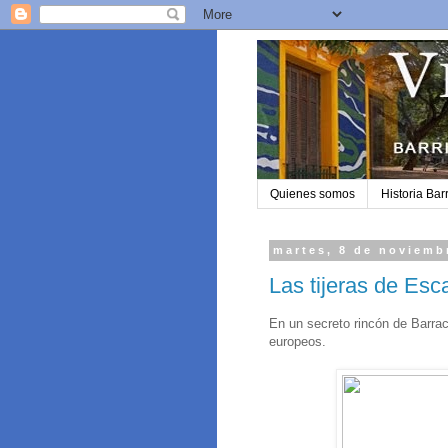
Quienes somos
Historia Barr
martes, 8 de noviemb
Las tijeras de Esc
En un secreto rincón de Barraca
europeos.