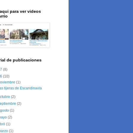
 aqui para ver videos
rrio
rial de publicaciones
17
(8)
16
(10)
noviembre
(1)
as tijeras de Escandinavia
ctubre
(2)
eptiembre
(2)
agosto
(1)
mayo
(2)
bril
(1)
marzo
(1)