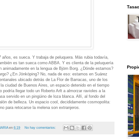
Tasac
7 años, es sueca. Y trabaja de peluquera. Más rubia todavía,
 también es tan sueca como ABBA. Y es clienta de la peluquería
Prop
an animadamente en la lengua de Björn Borg. ¿Dónde estamos?
go? ¿En Jönköping? No, nada de eso: estamos en Suárez
entanales ubicado detrás de La Flor de Barracas, uno de los
la ciudad de Buenos Aires, un espacio detenido en el tiempo
podría llegar todo un Roberto Arlt a almorzar ravioles a la
sa servido en un pingüino de loza blanca. Allí, al fondo del
alón de belleza. Un espacio cool, decididamente cosmopolita:
rno para retocarse la melena son extranjeros.
IARIA
en
6:19
No hay comentarios: