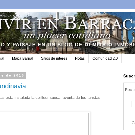
ial
Mapa Barrial
Sitios de interés
Notas
Comunidad 2.0
re de 2016
Suscr
andinavia
Recibí
s está instalada la coiffeur sueca favorita de los turistas
G