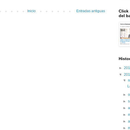
Click
Inicio
Entradas antiguas
del ba
Histo
►
20
▼
20
▼
L
►
o
►
s
►
►
►
a
►