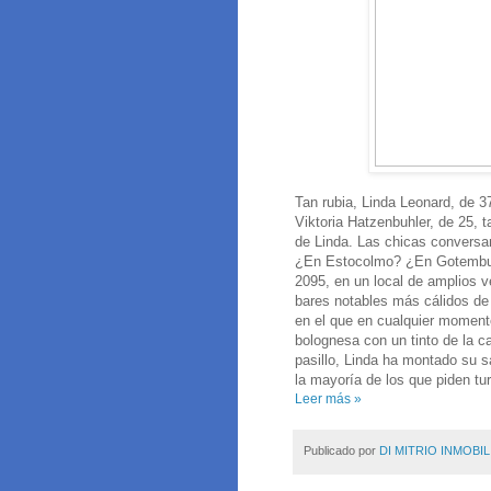
Tan rubia, Linda Leonard, de 3
Viktoria Hatzenbuhler, de 25,
de Linda. Las chicas convers
¿En Estocolmo? ¿En Gotembur
2095, en un local de amplios v
bares notables más cálidos de 
en el que en cualquier momento 
bolognesa con un tinto de la ca
pasillo, Linda ha montado su s
la mayoría de los que piden tu
Leer más »
Publicado por
DI MITRIO INMOBIL