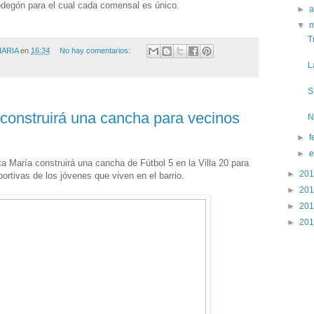
odegón para el cual cada comensal es único.
►
a
▼
T
IARIA
en
16:34
No hay comentarios:
L
S
 construirá una cancha para vecinos
N
►
f
►
ta María construirá una cancha de Fútbol 5 en la Villa 20 para
►
20
portivas de los jóvenes que viven en el barrio.
►
20
►
20
►
20