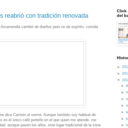
Click
s reabrió con tradición renovada
del ba
 y Arcamendia cambió de dueños pero no de espíritu: comida
Histo
►
20
►
20
▼
20
►
d
►
►
o
►
s
►
 me dice Carmen al verme. Aunque también soy habitué de
►
j
as es el único café porteño en el que quien me atiende, me
ad: aunque pasen los años, este lugar tradicional de la zona
►