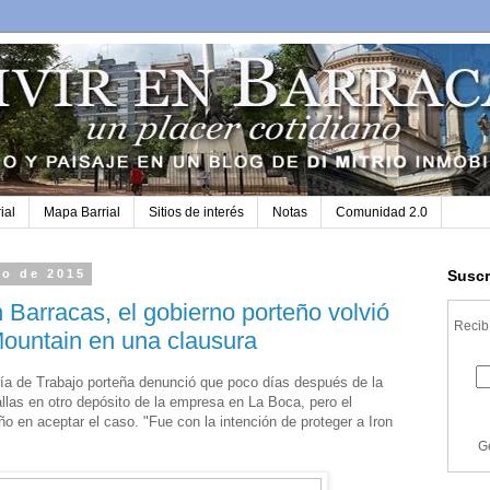
ial
Mapa Barrial
Sitios de interés
Notas
Comunidad 2.0
zo de 2015
Suscr
n Barracas, el gobierno porteño volvió
Recibí
Mountain en una clausura
ría de Trabajo porteña denunció que poco días después de la
fallas en otro depósito de la empresa en La Boca, pero el
o en aceptar el caso. "Fue con la intención de proteger a Iron
G