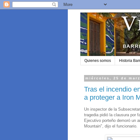
Quienes somos
Historia Barr
miércoles, 25 de mar
Tras el incendio e
a proteger a Iron 
Un inspector de la Subsecreta
tragedia pidió la clausura por 
Ejecutivo porteño demoró un añ
Mountain", dijo el funcionario.