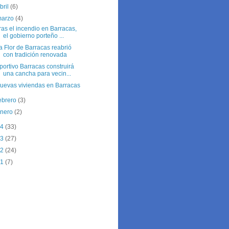
bril
(6)
marzo
(4)
ras el incendio en Barracas,
el gobierno porteño ...
a Flor de Barracas reabrió
con tradición renovada
portivo Barracas construirá
una cancha para vecin...
uevas viviendas en Barracas
ebrero
(3)
enero
(2)
14
(33)
13
(27)
12
(24)
11
(7)