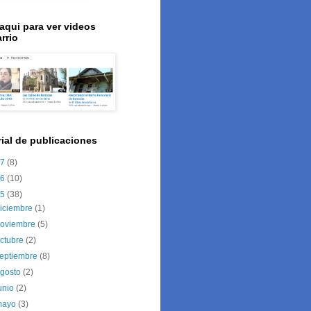
 aqui para ver videos
rrio
rial de publicaciones
17
(8)
16
(10)
15
(38)
iciembre
(1)
noviembre
(5)
ctubre
(2)
eptiembre
(8)
agosto
(2)
unio
(2)
mayo
(3)