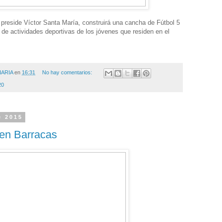
 preside Víctor Santa María, construirá una cancha de Fútbol 5
lo de actividades deportivas de los jóvenes que residen en el
IARIA
en
16:31
No hay comentarios:
20
e 2015
en Barracas