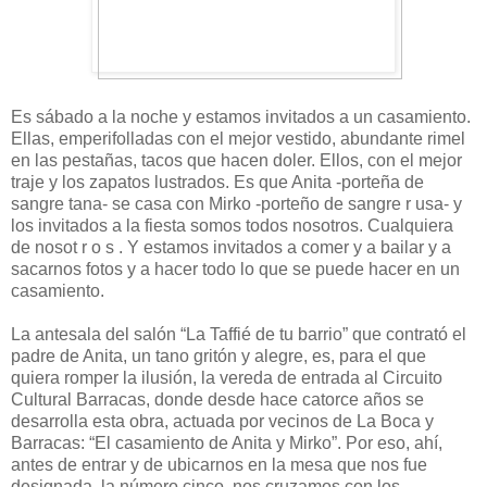
Es sábado a la noche y estamos invitados a un casamiento.
Ellas, emperifolladas con el mejor vestido, abundante rimel
en las pestañas, tacos que hacen doler. Ellos, con el mejor
traje y los zapatos lustrados. Es que Anita -porteña de
sangre tana- se casa con Mirko -porteño de sangre r usa- y
los invitados a la fiesta somos todos nosotros. Cualquiera
de nosot r o s . Y estamos invitados a comer y a bailar y a
sacarnos fotos y a hacer todo lo que se puede hacer en un
casamiento.
La antesala del salón “La Taffié de tu barrio” que contrató el
padre de Anita, un tano gritón y alegre, es, para el que
quiera romper la ilusión, la vereda de entrada al Circuito
Cultural Barracas, donde desde hace catorce años se
desarrolla esta obra, actuada por vecinos de La Boca y
Barracas: “El casamiento de Anita y Mirko”. Por eso, ahí,
antes de entrar y de ubicarnos en la mesa que nos fue
designada, la número cinco, nos cruzamos con los