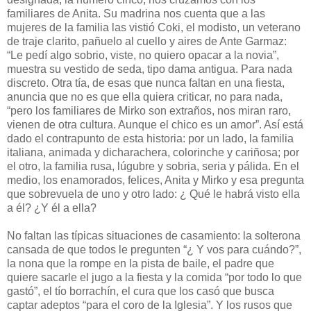
familiares de Anita. Su madrina nos cuenta que a las
mujeres de la familia las vistió Coki, el modisto, un veterano
de traje clarito, pañuelo al cuello y aires de Ante Garmaz:
“Le pedí algo sobrio, viste, no quiero opacar a la novia”,
muestra su vestido de seda, tipo dama antigua. Para nada
discreto. Otra tía, de esas que nunca faltan en una fiesta,
anuncia que no es que ella quiera criticar, no para nada,
“pero los familiares de Mirko son extraños, nos miran raro,
vienen de otra cultura. Aunque el chico es un amor”. Así está
dado el contrapunto de esta historia: por un lado, la familia
italiana, animada y dicharachera, colorinche y cariñosa; por
el otro, la familia rusa, lúgubre y sobria, seria y pálida. En el
medio, los enamorados, felices, Anita y Mirko y esa pregunta
que sobrevuela de uno y otro lado: ¿ Qué le habrá visto ella
a él? ¿Y él a ella?
No faltan las típicas situaciones de casamiento: la solterona
cansada de que todos le pregunten “¿ Y vos para cuándo?”,
la nona que la rompe en la pista de baile, el padre que
quiere sacarle el jugo a la fiesta y la comida “por todo lo que
gastó”, el tío borrachín, el cura que los casó que busca
captar adeptos “para el coro de la Iglesia”. Y los rusos que